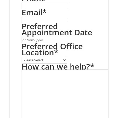
Email
*
Preferred
Appointment Date
DD
slash
Preferred Office
MM
Location
*
slash
YYYY
How can we help?
*