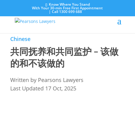
Know Where You Stand
With Your 30-min Free First Appointment
|
Call 1300 699 688
Chinese
共同抚养和共同监护 – 该做
的和不该做的
Written by
Pearsons Lawyers
Last Updated 17 Oct, 2025