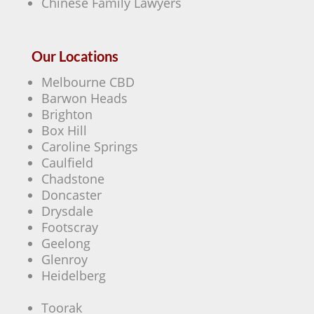
Chinese Family Lawyers
Our Locations
Melbourne CBD
Barwon Heads
Brighton
Box Hill
Caroline Springs
Caulfield
Chadstone
Doncaster
Drysdale
Footscray
Geelong
Glenroy
Heidelberg
Toorak